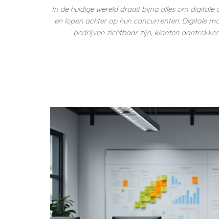
In de huidige wereld draait bijna alles om digita
en lopen achter op hun concurrenten. Digitale ma
bedrijven zichtbaar zijn, klanten aantrekke