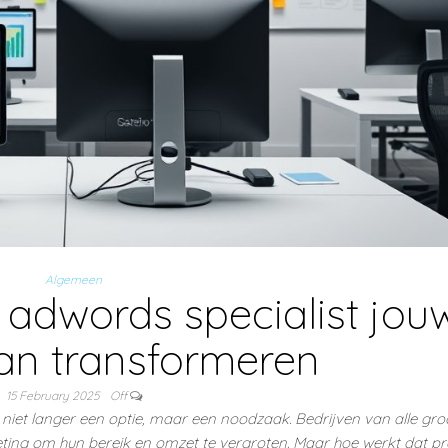
Algemeen
adwords specialist jou
kan transformeren
15 February 2025
Off
ng niet langer een optie, maar een noodzaak. Bedrijven van alle gro
eting om hun bereik en omzet te vergroten. Maar hoe werkt dat pr