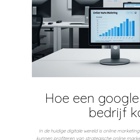
Hoe een google 
bedrijf 
In de huidige digitale wereld is online marketi
kunnen profiteren van strategische online mark