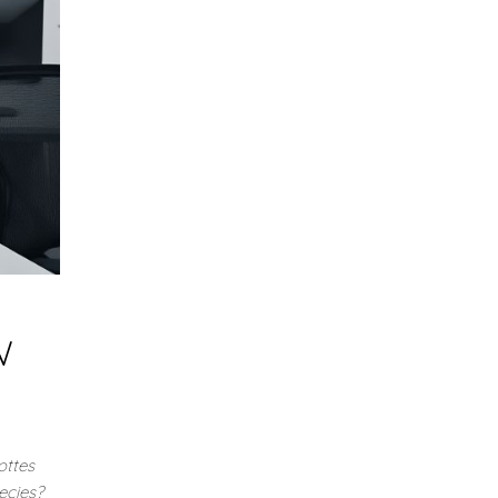
w
ottes
ecies?