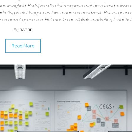
le aanwezigheid. Bedrijven die niet meegaan met deze trend, misse
rketing is niet langer een luxe maar een noodzaak. Het zorgt erv
n en omzet genereren. Het mooie van digitale marketing is dat het
By
BABBE
Read More