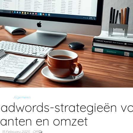
Algemeen
 adwords-strategieën v
lanten en omzet
15 February 2025
Off