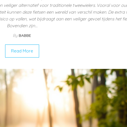
 veiliger alternatief voor traditionele tweewielers. Vooral voor ou
t kunnen deze fietsen een wereld van verschil maken. De extra 
co op vallen, wat bijdraagt aan een veiliger gevoel tijdens het fie
Bovendien zijn…
By
BABBE
Read More