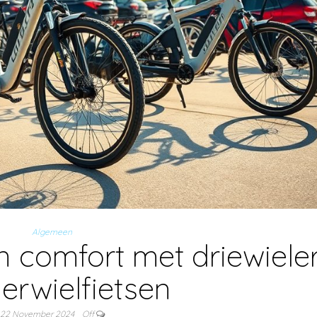
Algemeen
en comfort met driewiele
ierwielfietsen
22 November 2024
Off