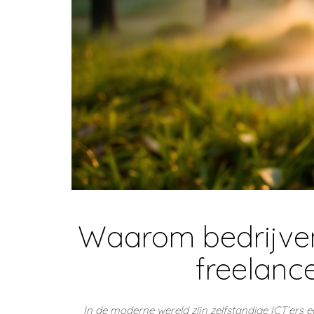
Waarom bedrijven
freelance
In de moderne wereld zijn zelfstandige ICT’er