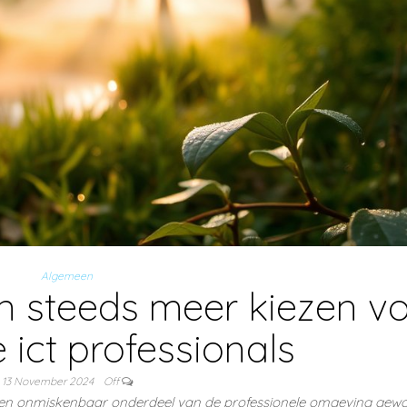
Algemeen
 steeds meer kiezen v
 ict professionals
13 November 2024
Off
s een onmiskenbaar onderdeel van de professionele omgeving gew