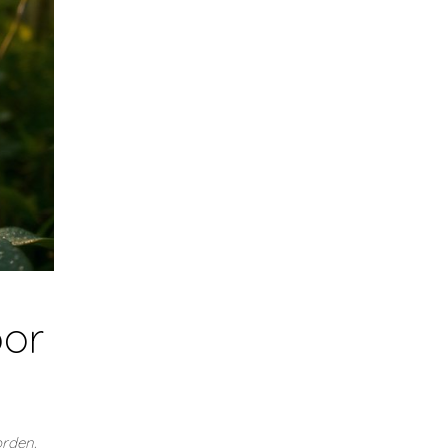
oor
orden.